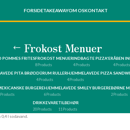
FORSIDE
TAKEAWAY
OM OS
KONTAKT
Frokost Menuer
D POMMES FRITES
FROKOST MENUER
INDBAGTE PIZZA'ER
ÅBEN IN
8 Products
4 Products
4 Products
AVEDE PITA BRØD
DÜRUM RULLER
HJEMMELAVEDE PIZZA SANDW
4 Products
4 Products
MEXICANSKE BURGERE
HJEMMELAVEDE SMILEY BURGERE
BØRNE M
 Products
6 Products
2 Products
DRIKKEVARE
TILBEHØR
20 Products
11 Products
 0,4 l sodavand.