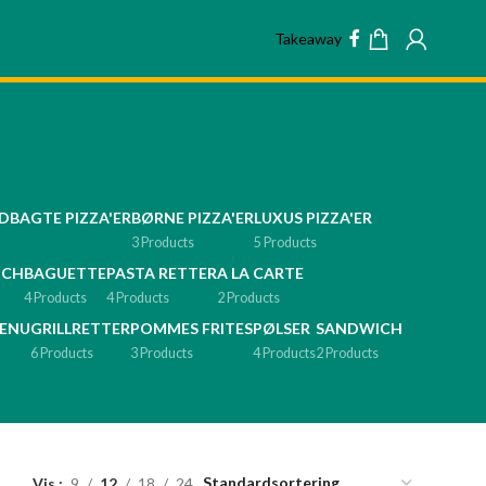
Takeaway
DBAGTE PIZZA'ER
BØRNE PIZZA'ER
LUXUS PIZZA'ER
3 Products
5 Products
ICH
BAGUETTE
PASTA RETTER
A LA CARTE
4 Products
4 Products
2 Products
ENU
GRILLRETTER
POMMES FRITES
PØLSER
SANDWICH
6 Products
3 Products
4 Products
2 Products
Vis
9
12
18
24