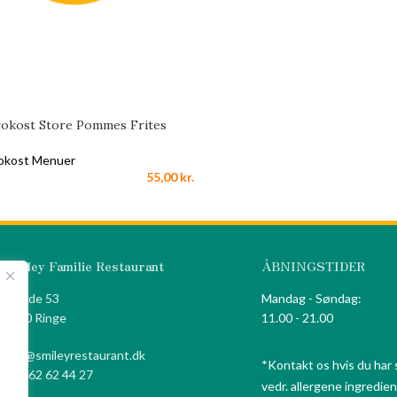
rokost Store Pommes Frites
okost Menuer
55,00
kr.
Smiley Familie Restaurant
ÅBNINGSTIDER
Algade 53
Mandag - Søndag:
5750 Ringe
11.00 - 21.00
info@smileyrestaurant.dk
*Kontakt os hvis du har
+45 62 62 44 27
vedr. allergene ingredien