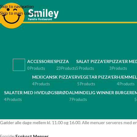
Skip to navigation
Skip to main content
ACCESSORIES
PIZZA
SALAT PIZZA'ER
PIZZA'ER ME
0 Products
23 Products
5 Products
3 Products
MEXICANSK PIZZA'ER
VEGETAR PIZZA'ER
HJEMMEL
4 Products
5 Products
4 Products
SALATER MED HVIDLØGSBRØD
ALMINDELIG WINNER BURGERE
4 Products
7 Products
5
Gælder alle dage mellem kl. 11.00 og 16.00. Alle menuer serveres med en
Forside
/
Frokost Menuer