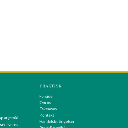
PRAKTISK
Forside
Om os
Takeaway
Kontakt
 spørgsmål
Handelsbetingelser
ser i vores
Privatlivspolitik