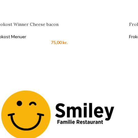
rokost Winner Cheese bacon
Frok
okost Menuer
Frok
75,00
kr.