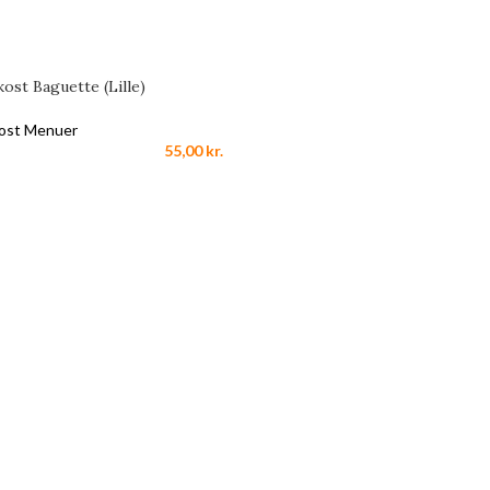
ost Baguette (Lille)
ost Menuer
55,00
kr.