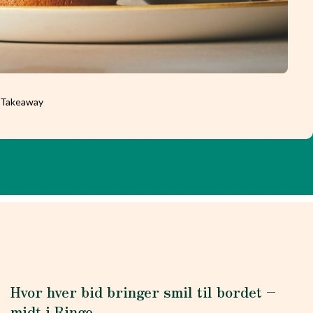
l Takeaway
Hvor hver bid bringer smil til bordet –
midt i Ringe.