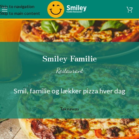
Skip to navigation
Skip to main content
Smiley Familie
Restaurant
Smil, familie og lækker pizza hver dag
Takeaway