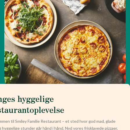
nges hyggelige
staurantoplevelse
men til Smiley Familie Restaurant – et sted hvor god mad, glade
g hyggelige stunder går hånd i hånd. Nyd vores frisklavede pizzaer,