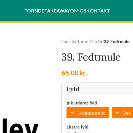
FORSIDE
TAKEAWAY
OM OS
KONTAKT
Forside
/
Børne Pizza'er
/
39. Fedtmule
39. Fedtmule
65,00
kr.