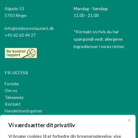
Algade 53
Mandag - Søndag:
5750 Ringe
11.00 - 21.00
info@smileyrestaurant.dk
*Kontakt os hvis du har
+45 62 62 44 27
spørgsmål vedr. allergene
ingredienser i vores retter.
PRAKTISK
Forside
Om os
Takeaway
Kontakt
Handelsbetingelser
Privatlivspolitik
Vi værdsætter dit privatliv
Vi bruger cookies til at forbedre din browseroplevelse, vise