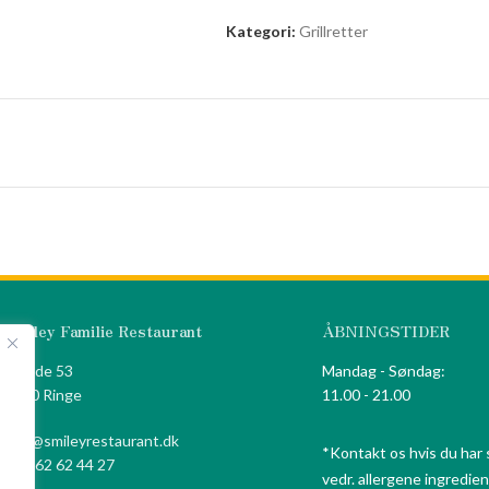
Kategori:
Grillretter
Smiley Familie Restaurant
ÅBNINGSTIDER
Algade 53
Mandag - Søndag:
5750 Ringe
11.00 - 21.00
info@smileyrestaurant.dk
*Kontakt os hvis du har
+45 62 62 44 27
vedr. allergene ingredien