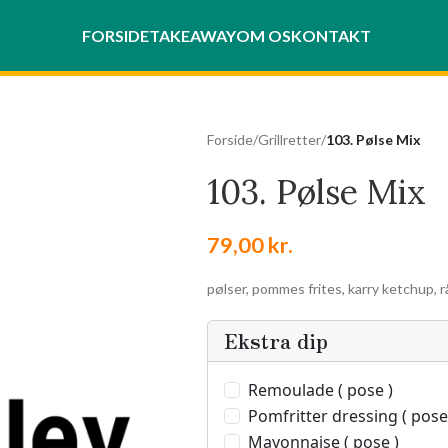
FORSIDE
TAKEAWAY
OM OS
KONTAKT
Forside
/
Grillretter
/
103. Pølse Mix
103. Pølse Mix
79,00
kr.
pølser, pommes frites, karry ketchup, r