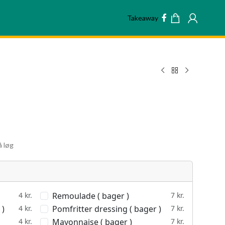
Takeaway
å løg