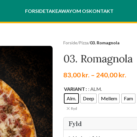
FORSIDE
TAKEAWAY
OM OS
KONTAKT
Forside
/
Pizza
/
03. Romagnola
03. Romagnola
83,00
kr.
–
240,00
kr.
VARIANT
: ALM.
Alm.
Deep
Mellem
Fam
Ryd