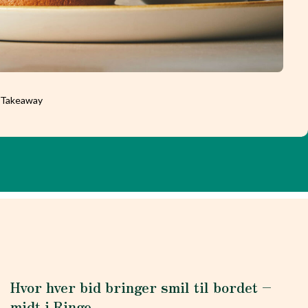
l Takeaway
Hvor hver bid bringer smil til bordet –
midt i Ringe.