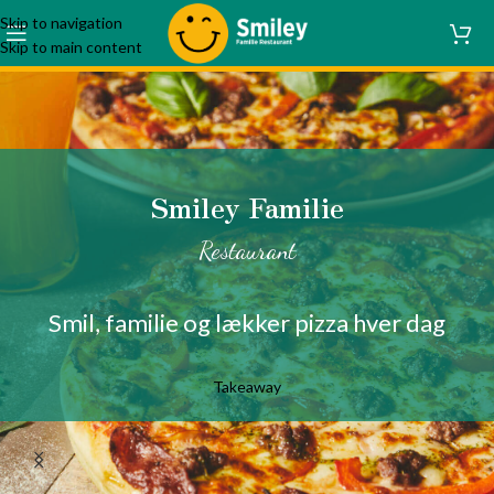
Skip to navigation
Skip to main content
Smiley Familie
Restaurant
Smil, familie og lækker pizza hver dag
Takeaway