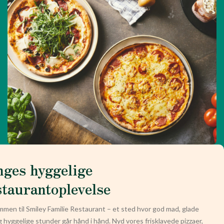
nges hyggelige
staurantoplevelse
men til Smiley Familie Restaurant – et sted hvor god mad, glade
g hyggelige stunder går hånd i hånd. Nyd vores frisklavede pizzaer,