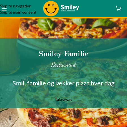
Skip to navigation
Skip to main content
Smiley Familie
Restaurant
Smil, familie og lækker pizza hver dag
Takeaway