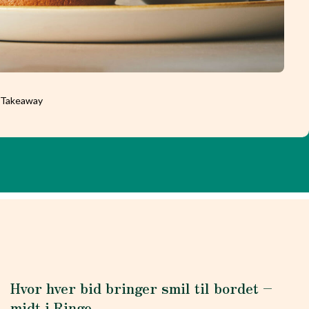
l Takeaway
Hvor hver bid bringer smil til bordet –
midt i Ringe.