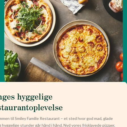
nges hyggelige
staurantoplevelse
men til Smiley Familie Restaurant – et sted hvor god mad, glade
g hyggelige stunder går hånd i hånd. Nyd vores frisklavede pizzaer,