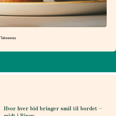
l Takeaway
Hvor hver bid bringer smil til bordet –
midt i Ringe.