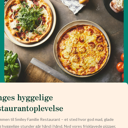
nges hyggelige
staurantoplevelse
men til Smiley Familie Restaurant – et sted hvor god mad, glade
g hyggelige stunder går hånd i hånd. Nyd vores frisklavede pizzaer,