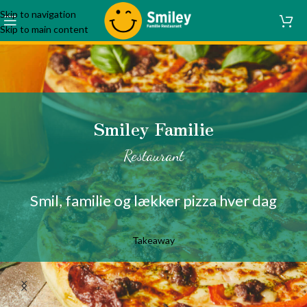
Skip to navigation
Skip to main content
Smiley Familie
Restaurant
Smil, familie og lækker pizza hver dag
Takeaway