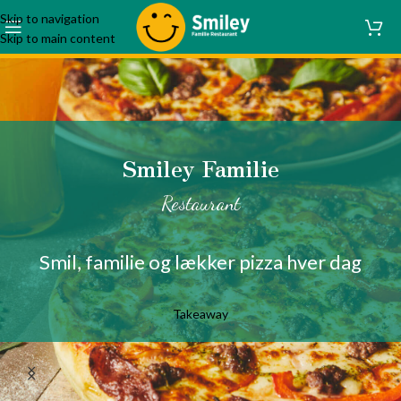
Skip to navigation
Skip to main content
Smiley Familie
Restaurant
Smil, familie og lækker pizza hver dag
Takeaway