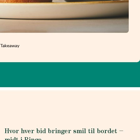
l Takeaway
Hvor hver bid bringer smil til bordet –
midt i Ringe.