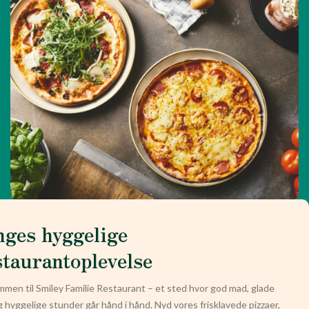
nges hyggelige
staurantoplevelse
men til Smiley Familie Restaurant – et sted hvor god mad, glade
g hyggelige stunder går hånd i hånd. Nyd vores frisklavede pizzaer,