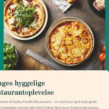
nges hyggelige
staurantoplevelse
men til Smiley Familie Restaurant – et sted hvor god mad, glade
g hyggelige stunder går hånd i hånd. Nyd vores frisklavede pizzaer,