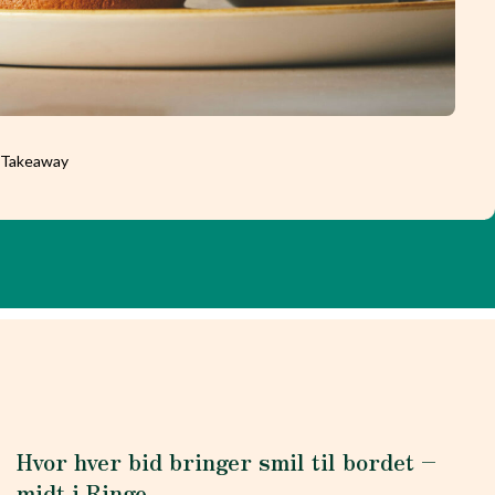
l Takeaway
Hvor hver bid bringer smil til bordet –
midt i Ringe.