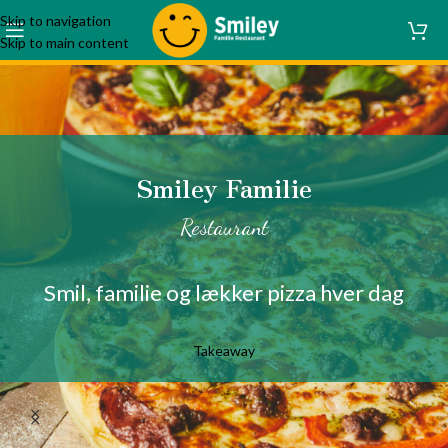
Skip to navigation
Skip to main content
Smiley Familie
Restaurant
Smil, familie og lækker pizza hver dag
Takeaway